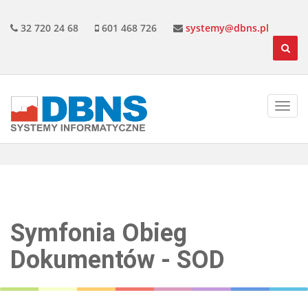
32 720 24 68
601 468 726
systemy@dbns.pl
Symfonia Obieg
Dokumentów - SOD